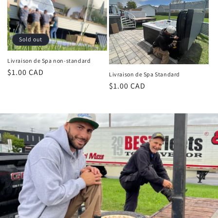
Sold out
Livraison de Spa non-standard
Regular
$1.00 CAD
Livraison de Spa Standard
price
Regular
$1.00 CAD
price